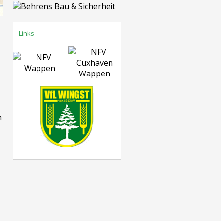
Links
h