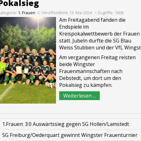
Pokalsieg
Kategorie:
1. Frauen
Veröffentlicht: 13. Mai 2024
Zugriffe: 1608
Am Freitagabend fanden die
Endspiele im
Kreispokalwettbewerb der Frauen
statt. Jubeln durfte die SG Blau
Weiss Stubben und der VfL Wingst
Am vergangenen Freitag reisten
beide Wingster
Frauenmannschaften nach
Debstedt, um dort um den
Pokalsieg zu kämpfen.
Weiterlesen ...
1.Frauen: 3:0 Auswärtssieg gegen SG Hollen/Lamstedt
SG Freiburg/Oederquart gewinnt Wingster Frauenturnier