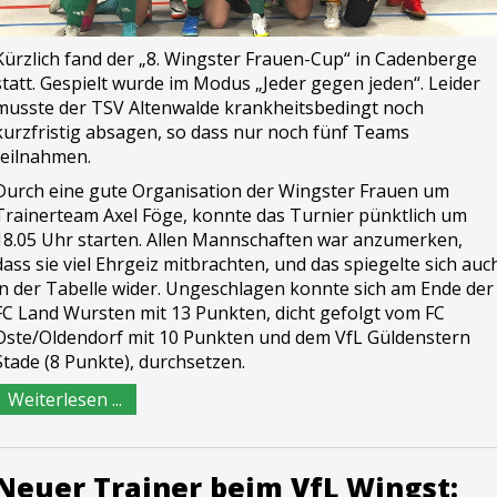
Kürzlich fand der „8. Wingster Frauen-Cup“ in Cadenberge
statt. Gespielt wurde im Modus „Jeder gegen jeden“. Leider
musste der TSV Altenwalde krankheitsbedingt noch
kurzfristig absagen, so dass nur noch fünf Teams
teilnahmen.
Durch eine gute Organisation der Wingster Frauen um
Trainerteam Axel Föge, konnte das Turnier pünktlich um
18.05 Uhr starten. Allen Mannschaften war anzumerken,
dass sie viel Ehrgeiz mitbrachten, und das spiegelte sich auc
in der Tabelle wider. Ungeschlagen konnte sich am Ende der
FC Land Wursten mit 13 Punkten, dicht gefolgt vom FC
Oste/Oldendorf mit 10 Punkten und dem VfL Güldenstern
Stade (8 Punkte), durchsetzen.
Weiterlesen ...
Neuer Trainer beim VfL Wingst: