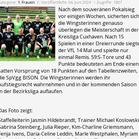
Kategorie:
1. Frauen
Veröffentlicht: 04. Juni 2024
Zugriffe: 1807
Nach dem souveränen Pokalsieg
vor einigen Wochen, sicherten sic
die Wingsterinnen genauso
überlegen die Meisterschaft in der
Kreisliga Cuxhaven. Nach 15
Spielen in einer Dreierrunde siegt
der VfL 14 Mal und spielte nur
einmal Remis. 59:5-Tore und 43
Punkte bedeuteten am Ende einen
satten Vorsprung von 18 Punkten auf den Tabellenzweiten,
die SpVgg BISON. Die Wingsterinnen werden ihr
Aufstiegsrecht wahrnehmen und in der kommenden Saison
in der Bezirksliga auflaufen.
Das Foto zeigt:
Staffelleiterin Jasmin Hildebrandt, Trainer Michael Koslowski
Sabrina Steinberg, Julia Rieper, Kim-Charline Griemsmann,
Fenja Ivens, Daria-Celine Leddin, Marle Westphalen, Myriam