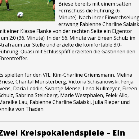
Briese bereits mit einem satten
Fernschuss die Führung (6.
Minute). Nach ihrer Einwechselun
erzwang Fabienne Charline Salaisk
mit einer Klasse Flanke von der rechten Seite ein Eigentor
zum 2:0 (36. Minute). In der 56. Minute war Eireen Schulz im
Strafraum zur Stelle und erzielte die komfortable 3:0-
Führung. Quasi mit Schlusspfiff erzielten die Gästinnen den
Ehrentreffer.
Es spielten für den VfL: Kim-Charline Griemsmann, Melina
Briese, Chantal Münsterberg, Victoria Schisanowski, Fenja
Ivens, Daria Leddin, Swantje Mense, Lena Nullmeyer, Eireen
Schulz, Sabrina Steinberg, Marle Westphalen, Felek Allo,
Mareike Lau, Fabienne Charline Salaiski, Julia Rieper und
Annika von Thaden
Zwei Kreispokalendspiele – Ein