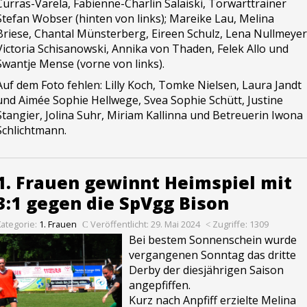
Curras-Varela, Fabienne-Charlin Salaiski, Torwarttrainer
Stefan Wobser (hinten von links); Mareike Lau, Melina
Briese, Chantal Münsterberg, Eireen Schulz, Lena Nullmeyer
Victoria Schisanowski, Annika von Thaden, Felek Allo und
Swantje Mense (vorne von links).
Auf dem Foto fehlen: Lilly Koch, Tomke Nielsen, Laura Jandt
und Aimée Sophie Hellwege, Svea Sophie Schütt, Justine
Stangier, Jolina Suhr, Miriam Kallinna und Betreuerin Iwona
Schlichtmann.
1. Frauen gewinnt Heimspiel mit
3:1 gegen die SpVgg Bison
Kategorie:
1. Frauen
Veröffentlicht: 29. Mai 2024
Zugriffe: 1309
Bei bestem Sonnenschein wurde
vergangenen Sonntag das dritte
Derby der diesjährigen Saison
angepfiffen.
Kurz nach Anpfiff erzielte Melina