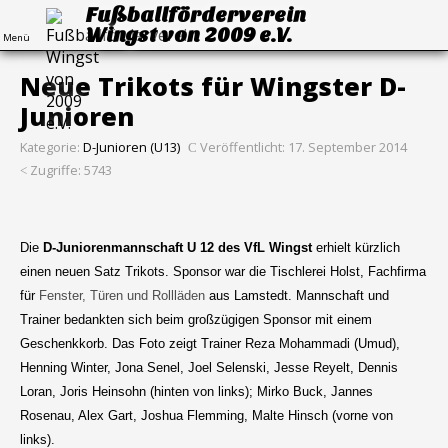
Fußballförderverein
Wingst von 2009 e.V.
Menü
Neue Trikots für Wingster D-
Junioren
Kategorie:
D-Junioren (U13)
Veröffentlicht: 17. September 2014
Zugriffe: 5743
Die
D-Juniorenmannschaft U 12 des VfL Wingst
erhielt kürzlich
einen neuen Satz Trikots. Sponsor war die Tischlerei Holst, Fachfirma
für
Fenster, Türen und Rollläden
aus Lamstedt. Mannschaft und
Trainer bedankten sich beim großzügigen Sponsor mit einem
Geschenkkorb. Das Foto zeigt Trainer Reza Mohammadi (Umud),
Henning Winter, Jona Senel, Joel Selenski, Jesse Reyelt, Dennis
Loran, Joris Heinsohn (hinten von links); Mirko Buck, Jannes
Rosenau, Alex Gart, Joshua Flemming, Malte Hinsch (vorne von
links).