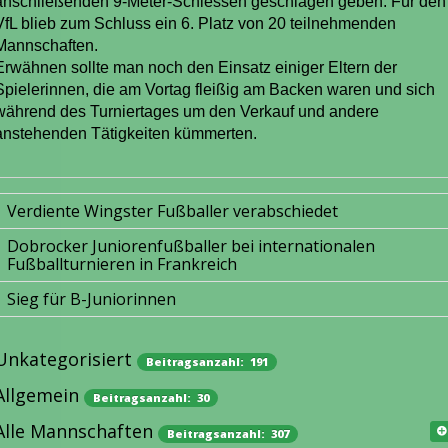
anschließenden 9-Meter-Schiessen geschlagen geben.
Für den
VfL blieb zum Schluss ein 6. Platz von 20 teilnehmenden
Mannschaften.
Erwähnen sollte man noch den Einsatz einiger Eltern der
Spielerinnen, die am Vortag fleißig am Backen waren und sich
während des Turniertages um den Verkauf und andere
anstehenden Tätigkeiten kümmerten.
Verdiente Wingster Fußballer verabschiedet
Dobrocker Juniorenfußballer bei internationalen
Fußballturnieren in Frankreich
Sieg für B-Juniorinnen
Unkategorisiert
Beitragsanzahl: 191
Allgemein
Beitragsanzahl: 30
Alle Mannschaften
Beitragsanzahl: 307