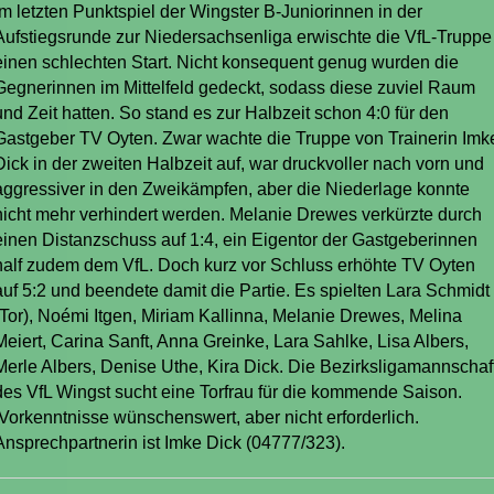
Im letzten Punktspiel der Wingster B-Juniorinnen in der
Aufstiegsrunde zur Niedersachsenliga erwischte die VfL-Truppe
einen schlechten Start. Nicht konsequent genug wurden die
Gegnerinnen im Mittelfeld gedeckt, sodass diese zuviel Raum
und Zeit hatten. So stand es zur Halbzeit schon 4:0 für den
Gastgeber TV Oyten. Zwar wachte die Truppe von Trainerin Imk
Dick in der zweiten Halbzeit auf, war druckvoller nach vorn und
aggressiver in den Zweikämpfen, aber die Niederlage konnte
nicht mehr verhindert werden. Melanie Drewes verkürzte durch
einen Distanzschuss auf 1:4, ein Eigentor der Gastgeberinnen
half zudem dem VfL. Doch kurz vor Schluss erhöhte TV Oyten
auf 5:2 und beendete damit die Partie. Es spielten Lara Schmidt
(Tor), Noémi Itgen, Miriam Kallinna, Melanie Drewes, Melina
Meiert, Carina Sanft, Anna Greinke, Lara Sahlke, Lisa Albers,
Merle Albers, Denise Uthe, Kira Dick.
Die Bezirksligamannschaf
des VfL Wingst sucht eine Torfrau für die kommende Saison.
Vorkenntnisse wünschenswert, aber nicht erforderlich.
Ansprechpartnerin ist Imke Dick (04777/323).