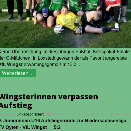
Keine Überraschung im diesjährigen Fußball-Kreispokal-Finale
der C-Mädchen:
In Loxstedt gewann der als Favorit angereiste
VfL Wingst
erwartungsgemäß mit 3:0...
Weiterlesen ...
Wingsterinnen verpassen
Aufstieg
Kategorie:
Unkategorisiert
Veröffentlicht: 05. Juni 2013
Zugriffe: 3508
B-Juniorinnen U16 Aufstiegsrunde zur Niedersachsenliga,
TV Oyten - VfL Wingst
5:2