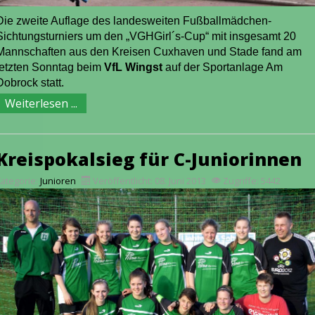
Die zweite Auflage des landesweiten Fußballmädchen-
Sichtungsturniers um den „VGHGirl´s-Cup“ mit insgesamt 20
Mannschaften aus den Kreisen Cuxhaven und Stade fand am
letzten
Sonntag
beim
VfL Wingst
auf der Sportanlage Am
Dobrock statt.
Weiterlesen ...
Kreispokalsieg für C-Juniorinnen
Kategorie:
Junioren
Veröffentlicht: 08. Juni 2013
Zugriffe: 5442