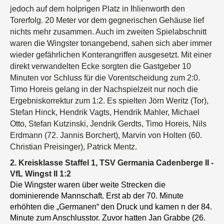
jedoch auf dem holprigen Platz in Ihlienworth den
Torerfolg. 20 Meter vor dem gegnerischen Gehäuse lief
nichts mehr zusammen. Auch im zweiten Spielabschnitt
waren die Wingster tonangebend, sahen sich aber immer
wieder gefährlichen Konterangriffen ausgesetzt. Mit einer
direkt verwandelten Ecke sorgten die Gastgeber 10
Minuten vor Schluss für die Vorentscheidung zum 2:0.
Timo Horeis gelang in der Nachspielzeit nur noch die
Ergebniskorrektur zum 1:2. Es spielten Jörn Weritz (Tor),
Stefan Hinck, Hendrik Vagts, Hendrik Mahler, Michael
Otto, Stefan Kutzinski, Jendrik Gerdts, Timo Horeis, Nils
Erdmann (72. Jannis Borchert), Marvin von Holten (60.
Christian Preisinger), Patrick Mentz.
2. Kreisklasse Staffel 1, TSV Germania Cadenberge II -
VfL Wingst II
1:2
Die Wingster waren über weite Strecken die
dominierende Mannschaft. Erst ab der 70. Minute
erhöhten die „Germanen“ den Druck und kamen n der 84.
Minute zum Anschlusstor. Zuvor hatten Jan Grabbe (26.