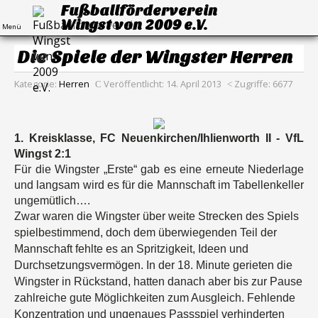
Fußballförderverein
Wingst von 2009 e.V.
Menü
Die Spiele der Wingster Herren
Kategorie:
Herren
Veröffentlicht: 14. April 2013
Zugriffe: 6677
1. Kreisklasse, FC Neuenkirchen/Ihlienworth II - VfL
Wingst
2:1
Für die Wingster „Erste“ gab es eine erneute Niederlage
und langsam wird es für die Mannschaft im Tabellenkeller
ungemütlich….
Zwar waren die Wingster über weite Strecken des Spiels
spielbestimmend, doch dem überwiegenden Teil der
Mannschaft fehlte es an Spritzigkeit, Ideen und
Durchsetzungsvermögen. In der 18. Minute gerieten die
Wingster in Rückstand, hatten danach aber bis zur Pause
zahlreiche gute Möglichkeiten zum Ausgleich. Fehlende
Konzentration und ungenaues Passspiel verhinderten