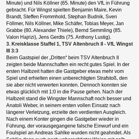
Minute) und Nils Köllner (65. Minute) den VfL in Führung
gebracht. Für Wingst spielten Benjamin Maire, Kevin
Brandt, Steffen Frommhold, Stephan Budnik, Sven
Föllmer, Nils Köllner, Mike Schäfer, Tobias Meyer, Jan
Grabbe (80. Alexander Thiele), Bernd Semmling (85.
Valon Hajrizi), Jens Gerdts (75. Anthony Lustig).
3. Kreisklasse Staffel 1, TSV Altenbruch II - VfL Wingst
III
3:3
Beim Gastspiel der „Dritten“ beim TSV Altenbruch II
zeigten beide Mannschaften ein recht gutes Spiel. In der
ersten Halbzeit hatten die Gastgeber etwas mehr vom
Spiel und erhielten einen unberechtigten Strafstoß, den
sie aber nicht verwerten konnten.
Dennoch konnten sie
etwas glücklich mit 1:0 in die Pause gehen. Nach der
Halbzeit stand die Wingster Mannschaft noch besser und
Anatoli Weber, in seinem ersten vollen Einsatz nach
längerer Verletzung, erzielte den verdienten Ausgleich.
Nach einem Konter gingen die Gastgeber wieder in
Führung, der vorausgegangene falsche Einwurf und ein
Foulspiel an Andreas Sahlke wurden nicht geahndet. Als