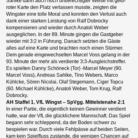
Sahlke dann auch noch unberechtigter Weise mit gelb-
roter Karte den Platz verlassen musste, zeigten die
Wingster eine tolle Moral und konnten den Verlust auch
dank einer starken Leistung von Ralf Dobrocky
kompensieren und wieder durch Anatoli Weber
ausgeglichen. In der 89. Minute gingen die Gastgeber
wieder mit 3:2 in Führung. Danach setzten die Gäste
alles auf eine Karte und brachten noch einen Stürmer.
Dem gerade eingewechselten Marcel Voss gelang in der
93. Minute der mehr als verdiente 3:3-Ausgleichstreffer.
Es spielten Danny Schöneck (Tor) -Marcel Meyer (90.
Marcel Voss), Andreas Sahlke, Tino Webers, Marco
Kühlcke, Sören Nicolai, Olaf Stegemann, Ciger Topcu
(60. Michael Kühlcke), Anatoli Weber, Tom Krug, Ralf
Dobrocky.
AH Staffel 1, VfL Wingst – SpVgg. Mittelstenahe
2:1
In einer Partie, die eigentlich keinen Gewinner verdient
hatte, war der VfL die glücklichere Mannschaft. Das Spiel
begann sehr schleppend, da der Boden schwer zu
bespielen war. Durch viele Fehlpässe auf beiden Seiten,
kam kein Spielfluss zustande, die wenigen Chancen auf