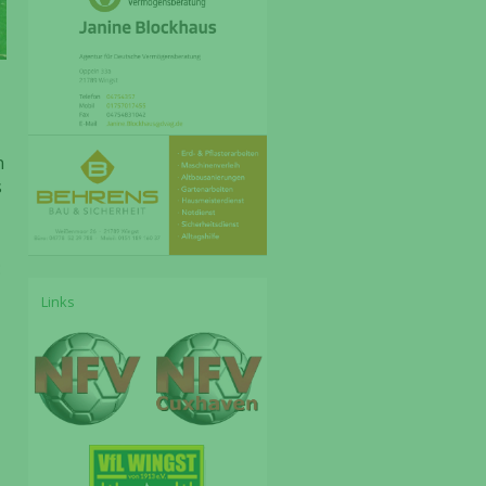
n
s
:
Links