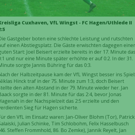
Kreisliga Cuxhaven, VfL Wingst - FC Hagen/Uthlede II
2:5
Die Gastgeber boten eine schlechte Leistung und rutschten
auf einen Abstiegsplatz. Die Gäste erwischten dagegen eine
guten Start: Joel Beisert erzielte bereits in der 17. Minute da
0:1 und nur eine Minute später erhöhte er auf 0:2. In der 31.
Minute sorgte Jannis Bühring für das 0:3.
Nach der Halbzeitpause kam der VfL Wingst besser ins Spiel
Niklas Hinck traf in der 75. Minute zum 1:3, doch Beisert
stellte den alten Abstand in der 79. Minute wieder her. Jan
Baack sorgte in der 81. Minute für das 2:4, bevor Jonas
Hagenah in der Nachspielzeit das 2:5 erzielte und den
verdienten Sieg für Hagen sicherte.
Für den VfL im Einsatz waren: Jan-Oliver Blohm (Tor), Patrick
Salaiski, Julian Schinke, Tim Schlobohm, Felix Hasselbusch
(46. Steffen Frommhold, 86. Bo Zemke), Jannik Reyelt, Jan