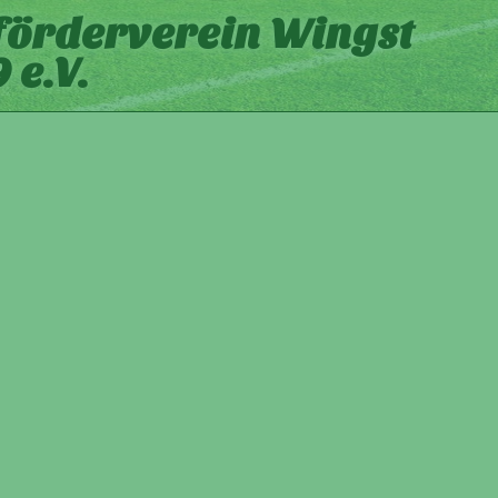
förderverein Wingst
 e.V.