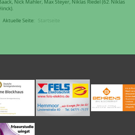
Baack, Nick Mahler, Max Steyer, Niklas Riedel (62. Niklas
Hinck).
Aktuelle Seite:
Startseite