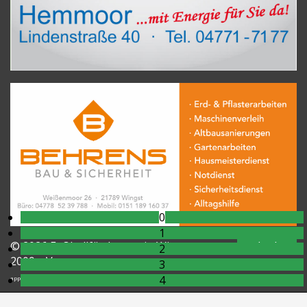
0
1
© 2026 Fußballförderverein Wingst von
nach oben
2
2009 e.V.
3
4
appId-