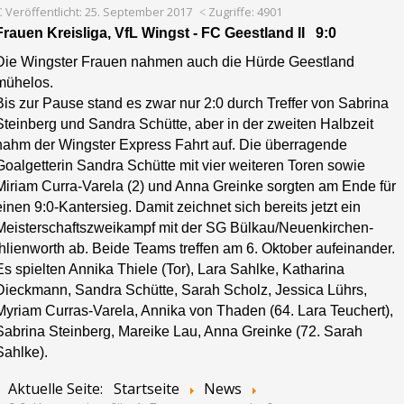
Veröffentlicht: 25. September 2017
Zugriffe: 4901
Frauen Kreisliga, VfL Wingst - FC Geestland II 9:0
Die Wingster Frauen nahmen auch die Hürde Geestland
mühelos.
Bis zur Pause stand es zwar nur 2:0 durch Treffer von Sabrina
Steinberg und Sandra Schütte, aber in der zweiten Halbzeit
nahm der Wingster Express Fahrt auf. Die überragende
Goalgetterin Sandra Schütte mit vier weiteren Toren sowie
Miriam Curra-Varela (2) und Anna Greinke sorgten am Ende für
einen 9:0-Kantersieg. Damit zeichnet sich bereits jetzt ein
Meisterschaftszweikampf mit der SG Bülkau/Neuenkirchen-
Ihlienworth ab. Beide Teams treffen am 6. Oktober aufeinander.
Es spielten Annika Thiele (Tor), Lara Sahlke, Katharina
Dieckmann, Sandra Schütte, Sarah Scholz, Jessica Lührs,
Myriam Curras-Varela, Annika von Thaden (64. Lara Teuchert),
Sabrina Steinberg, Mareike Lau, Anna Greinke (72. Sarah
Sahlke).
Aktuelle Seite:
Startseite
News