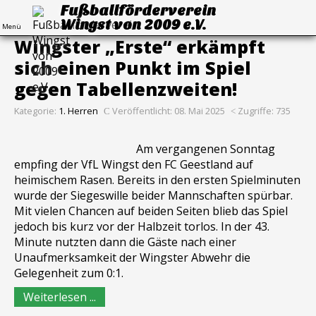
Fußballförderverein
Wingst von 2009 e.V.
Menü
Wingster „Erste“ erkämpft
sich einen Punkt im Spiel
gegen Tabellenzweiten!
Kategorie:
1. Herren
Veröffentlicht: 08. Mai 2025
Zugriffe: 735
Am vergangenen Sonntag
empfing der VfL Wingst den FC Geestland auf
heimischem Rasen. Bereits in den ersten Spielminuten
wurde der Siegeswille beider Mannschaften spürbar.
Mit vielen Chancen auf beiden Seiten blieb das Spiel
jedoch bis kurz vor der Halbzeit torlos. In der 43.
Minute nutzten dann die Gäste nach einer
Unaufmerksamkeit der Wingster Abwehr die
Gelegenheit zum 0:1.
Weiterlesen ...