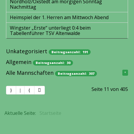
Nordholz/Oxstedt am morgigen Sonntag
Nachmittag
Heimspiel der 1. Herren am Mittwoch Abend
Wingster „Erste“ unterliegt 0:4 beim
Tabellenführer TSV Altenwalde
Unkategorisiert
Beitragsanzahl: 191
Allgemein
Beitragsanzahl: 30
Alle Mannschaften
Beitragsanzahl: 307
Herren
Beitragsanzahl: 78
Seite 11 von 405
1. Herren
Frauen
Beitragsanzahl: 66
Beitragsanzahl: 19
2. Herren
1. Frauen
Junioren
Beitragsanzahl: 160
Beitragsanzahl: 11
Beitragsanzahl: 23
Aktuelle Seite:
Startseite
Alte Herren (Ü32)
2. Frauen
C-Junioren (U14)
Beitragsanzahl: 8
Beitragsanzahl: 2
Beitragsanzahl: 8
Alt Senioren (Ü40)
Alte Frauen (Ü32)
E-Junioren (U11)
Beitragsanzahl: 11
Beitragsanzahl: 5
Beitragsanzahl: 6